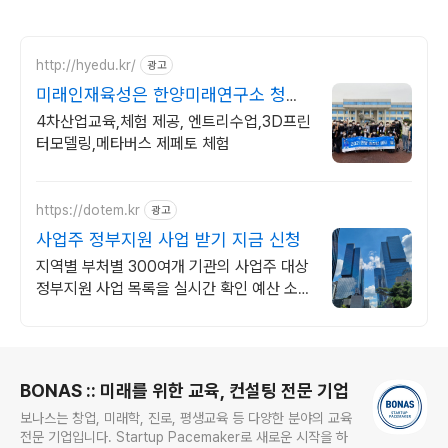
http://hyedu.kr/
광고
미래인재육성은 한양미래연구소 청소
년 캠프 전문
4차산업교육,체험 제공, 엔트리수업,3D프린
터모델링,메타버스 제페토 체험
https://dotem.kr
광고
사업주 정부지원 사업 받기 지금 신청
지역별 부처별 300여개 기관의 사업주 대상
정부지원 사업 목록을 실시간 확인 예산 소진
으로 곧 조기 마감 됩니다. 놓치지 마세요.
로그 정보
BONAS :: 미래를 위한 교육, 컨설팅 전문 기업
보나스는 창업, 미래학, 진로, 평생교육 등 다양한 분야의 교육
전문 기업입니다. Startup Pacemaker로 새로운 시작을 하