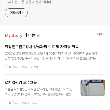
고자 하는 모든 분들과 같이 합니다.
구독하기
더보기
My Story
의 다른 글
취업진로전문강사 양성과정 수료 및 자격증 취득
글 내용
2023년 2월 18일 토요일 오전 9시 30분부터 저녁 6시 30분까지 줌을 통해
강사 양성과정을 수료하였습니다. 주식회사 커리어리서치에서 진행한 강의로
고등학교 전문가과정(고전 7기)가 되었습니다. 2023년에는 다양한 분야에서
0
0
2023. 2. 23.
많은 강의를 진행해 볼 예정입니다 ^^
로지컬씽킹 보수교육
글 내용
오늘은 로지컬씽킹 교육을 받으러 한기대에 왔다 NCS강
의와 창업강의하면서 다루었던 로지컬씽킹을 다시 한번 정
립하는 계기가 되길 ^^
0
0
2021. 12. 9.