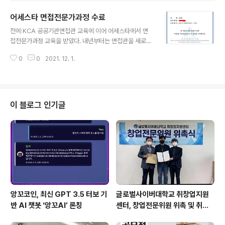
어세스타 면접전문가과정 수료
글 내용
전에 KCA 공공기관면접관 교육에 이어 어세스타에서 면
접전문가과정 교육을 받았다. 내년부터는 면접관을 새로운
JOB으로 추가하기 위해 올해 씨를 뿌리는 작업을 하고 있
0
0
2021. 12. 1.
다. 어세스타 교육에서 특히 좋았던 것은 질문에 대한 교육
을 받을 수 있어서 였다. 면접관의 가장 큰 무기는 질문인데
이번 강의를 통해 질문을 만드는 방법에 대해 심도있게 배
울 수 있었다. ^^ 줌으로 하는 교육이라 아쉬웠지만 그래도
재미있게 참여한 교육이었다.
이 블로그 인기글
앙꼬코인, 최신 GPT 3.5 터보 기
글로벌사이버대학교 취창업지원
반 AI 챗봇 ‘앙꼬AI’ 론칭
센터, 창업전문위원 위촉 및 취창
업 특강 개최